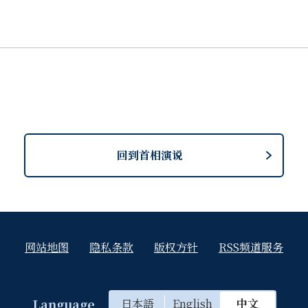
AI给人类带来的共同的机遇和风险，拥有共同志向的国家携起手
其基础的可信赖的数据自由流通（DFFT）。
合国之后，作为重归国际社会具有象征意义的一大步，在亚洲国家
，前景愈发不确定和不透明，在这种情况下，经合组织也需要变
更显重要。
增长和发展前行的“陪跑者”，在“共创”理念的指引下心系对
回到首相演说
入经合组织的道路上向前迈进，从上述观点出发，我对此表示欢
。非洲以2063年议程为首的各项举措就有效运用了经合组织的
请加盟等，历史正在向前迈进。与重要性与日俱增的各地区加强
网站地图
隐私条款
版权方针
RSS频道服务
组织与亚洲地区之间发挥桥梁作用，为经合组织未来持续主导世
Language
日本語
English
中文