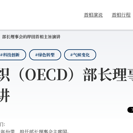
首相演说
首相行程
）部长理事会的岸田首相主旨演讲
#科技创新
#绿色转型
#气候变化
织（OECD）部长理
讲
生们：
的年份里，担任部长理事会主席国。