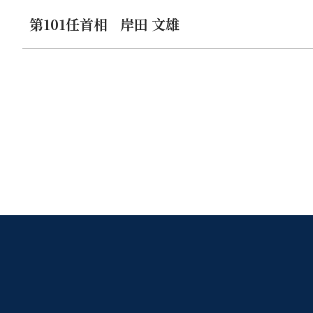
刚才，我宣布成立广岛AI（人工智能）进程朋友群。针对
第101任首相
岸田 文雄
心安全且可靠的AI。为此，我们将扎扎实实地具体落实作为
女士们、先生们：
60年前，日本继加入关税及贸易总协定（GATT）和联
组织。
60年来，国际社会风云万变，面临着多极化、分裂与纷争
值观”的经合组织对世界各地区非成员国事务的扩展和深化
经合组织不是单方面地把价值观强加于人，而必须成为朝着
重要。
中南美、中欧东欧和东南亚国家与经合组织携起手来，在加
非洲与经合组织启动合作框架等，这些积极的动向令人欣慰
一日非洲国家举手加入经合组织。
今年,阿根廷和印度尼西亚的加盟路线图获得通过，泰国申
的必然趋势。
日本作为成员国中为数不多的亚洲国家，今后将继续在经合
量。
女士们、先生们：