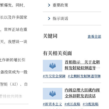
繁爆发。同时，
重要政策
长以及许多国家
指示谈话
，世界正站在重
关键词
查看全部
天，我想谈一谈
有关相关页面
化作新的增长引
首相指示 关于北朝
鲜发射疑似弹道导弹
设备投资成为一股
物体事宜（07:14发
#外交安全保障
#北朝鲜发射弹道导弹
布）
智能（AI）、自
内阁总理大臣就内阁
全体辞职发表谈话
零排放共同体
#新资本主义
#成长战略
#分配战略
碍，实现可持续