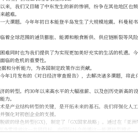
以来，我们又目睹了中东发生的新的惨祸，纷争在其他地区也频
来越难。
一大课题。今年年初日本能登半岛发生了大规模地震。科曼秘书
临着全球范围的通货膨胀、能源和粮食断供、供应链断裂等风险
困难同时也为我们提供了为实现更加美好充实的生活的机遇。今
面临的危机的重要性。
数据和分析能力，为各国制定政策作出贡献。
今年1月发布的《对日经济审查报告》，去解决诸多课题，将此
济的转型。约30年以来高水平的大幅涨薪、以及创历史新高的
能力。
术是产业结构转型的关键，是开拓未来的基石。我们将强化人工
并强化对初创企业的支援。
碳的绿色转型(GX)，制定了「GX国家战略」。通过在「亚洲
实现净零排放这一共同目标，向国际社会传播这一能源转型模式。
。我们将在扭转少子化趋势的同时，消除妇女和老年人的就业障