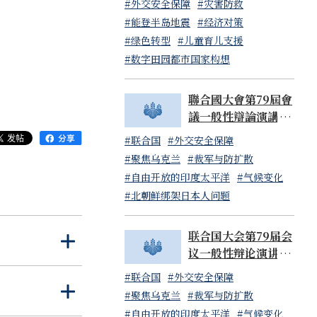
#外交安全保障
#灾害防救
#能登半岛地震
#经济对策
#绿色转型
#儿童育儿支援
#数字田园都市国家构想
7）轮值主席国
聯合國大會第79屆會
議一般性辯論演講 岸
上述基础的自由
田文雄內閣總理大臣
#联合国
#外交安全保障
（日本國常駐聯合國
韧性和经济安全
#聚焦乌克兰
#裁军与防扩散
代表山崎和之大使代
享广岛峰会的成
#自由开放的印度太平洋
#气候变化
讀）
#北朝鲜绑架日本人问题
境污染。让我们
协同效应。
联合国大会第79届会
打
关
努力必不可少。
议一般性辩论演讲 岸
开
闭
家开发资金的需
田文雄内阁总理大臣
#联合国
#外交安全保障
（日本国常驻联合国
打
关
#聚焦乌克兰
#裁军与防扩散
的国际讨论。日本
代表山崎和之大使代
开
闭
#自由开放的印度太平洋
#气候变化