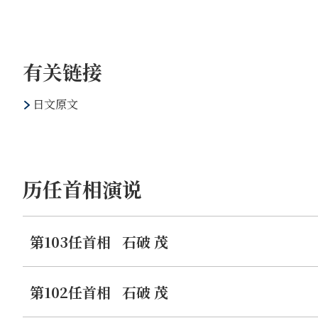
增长。
为制定优良政策，日本将继续与经合组织有效开展合作。与
女士们、先生们：
有关链接
拥有共同价值观的国家汇聚一堂，讨论全球性的先进课题，
希望在为期两天的时间里，为形成基于法治的自由开放的国
日文原文
所获得的经验和成果，为此作出贡献。
以世界贸易组织（WTO）为核心，维持并扩大基于规则的
开放的贸易和投资所面临的挑战、以及实现贸易的可持续性
近年来，必须通过应对经济胁迫、非市场政策和惯例、以及
而加强合作。经合组织可以通过客观的分析评估制定全球标
历任首相演说
果，并推进与同道国家和组织之间的合作。本届部长理事会
气候危机是人类共同面临的迫在眉睫的挑战，所有国家必须
一起来讨论在寻求向净零排放、循环型、自然向好（Nature
第103任首相
石破 茂
在围绕开发的形势发生剧烈变化的背景下，成员国与非成员
经合组织关于政府开发援助（ODA）的数据和分析、以及
求，实现国际社会的和平与稳定。
第102任首相
石破 茂
数字是经合组织最能发挥优势的领域之一，期待今后继续发
将基于广岛AI进程的成果，推动旨在实现安心安全且可靠的