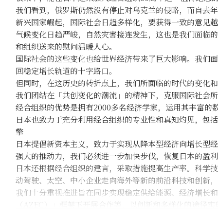
我们看到，俄罗斯仍然没有停止对乌克兰的侵略，而自去年
新兴国家崛起，国际社会日趋多样化，要获得一致的意见越
气候变化日趋严峻，自然灾害接连发生，这也是我们面临的
和组织送来的慰问温暖人心。
国际社会的这些变化也给世界经济带来了巨大影响。我们面
回稳定增长轨道的十字路口。
但同时，在这历史的转折点上，我们所面临的时代的变化和
我们团结在「共创变化的潮流」的精神下，克服国际社会所
经合组织的优势是拥有2000多名经济学家，运用其丰富的
日本也致力于充分利用经合组织的专业性和真知灼见，包括
擎
日本提倡新资本主义，致力于实现从降本型经济向增长型经
强大的推动力，我们必须进一步加快步伐，恢复日本的盈利
日本还根据经合组织的建言，采取措施提高生产率。科学技
动驾驶、太空、中小企业走向海外等新的前沿科技和创新，
我们十分重视推进旨在同步实现稳定供给能源、经济增长和脱
（AZEC）」框架下开展合作等，以创新和多样化的途径
日本也与经合组织其他成员国一样，面临着人口减少的挑战