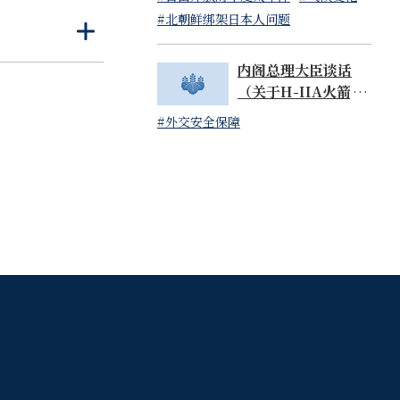
读）
#北朝鲜绑架日本人问题
来，一起去实现安
打
关
开
闭
内阁总理大臣谈话
中第一个加入经合
（关于H-IIA火箭48
号机的成功发射）
#外交安全保障
革。拥有“共同价
方，这一点至关
迎。
知见，我期待有朝
合作是经合组织
界经济而贡献力