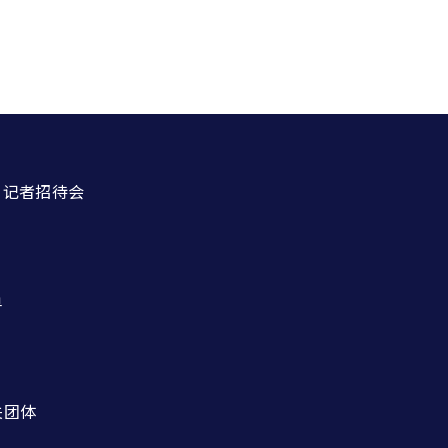
・记者招待会
单
关团体