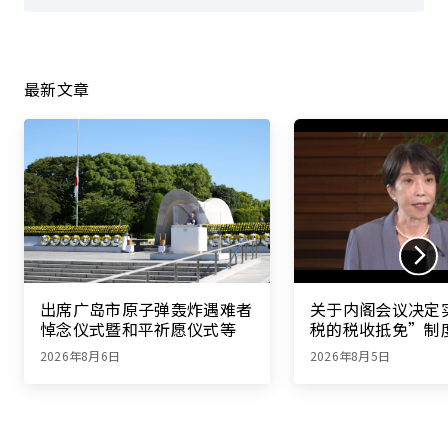
最新文章
出席广岛市原子弹轰炸遇难者
关于内阁会议决定
悼念仪式暨和平祈愿仪式等
税的税收抵免”制
的记者会
2026年8月6日
2026年8月5日