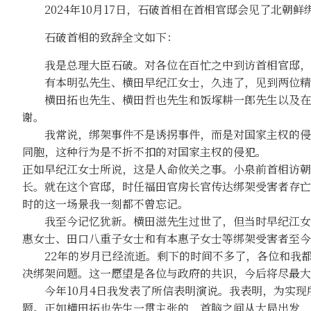
2024年10月17日，石破首相在首相官邸会见了北朝鲜
石破首相的致辞全文如下：
我是总理大臣石破。对各位在百忙之中到访首相官邸，
有本明弘先生、横田早纪江女士，久违了，见到两位精
横田拓也先生、横田哲也先生和饭塚耕一郎先生以及在座
谢。
我常说，绑架事件不是诱拐事件，而是对国家主权的侵犯
同胞，这种行为是不折不扣的对国家主权的侵犯。
正如早纪江女士所说，这是人命攸关之事。小泉前首相访朝
长。就在这个官邸，时任福田官房长官传达绑架受害者存亡
时的这一场景我一刻都不曾忘记。
我至今记忆犹新。横田滋先生过世了，但当时早纪江女士
惠女士、田口八重子女士和有本惠子女士等绑架受害者至今
22年的岁月已经流逝。剩下的时间不多了，各位和我都
决绑架问题。这一愿望是各位与政府的共识，今后将尽最大
今年10月4日我发表了所信表明演说。我表明，为实现
题。正如横田拓也先生一贯主张的，首脑之间从大局出发，