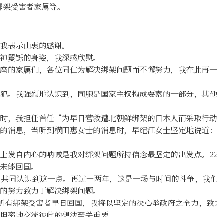
绑架受害者家属等。
我表示由衷的感谢。
神矍铄的身姿，我深感欣慰。
的家属们，各位同仁为解决绑架问题而不懈努力，我在此再一
。我强烈地认识到，同胞是国家主权构成要素的一部分，其他
时，我担任首任“为早日营救遭北朝鲜绑架的日本人而采取行动
的消息，当听到横田惠女士的消息时，早纪江女士坚定地说道：
发自内心的呐喊是我对绑架问题所持信念最坚定的出发点。22
未能回国。
共同认识到这一点。再过一两年，这是一场与时间的斗争，我们
的努力致力于解决绑架问题。
所有绑架受害者早日回国，我将以坚定的决心举政府之全力，致
坦率地交流彼此的想法至关重要。