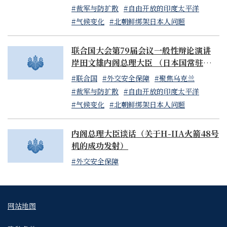
报告表示，将继续就转嫁劳务费指针是否得到贯彻落实开展
#裁军与防扩散
#自由开放的印度太平洋
调查，致力于改进。
#气候变化
#北朝鲜绑架日本人问题
第二，对涨薪开展细致的支援。涨薪促进税制的范围也涵盖
联合国大会第79届会议一般性辩论演讲
亏损企业，4月将启动覆盖八成中小企业、前所未有的亏损
岸田文雄内阁总理大臣 （日本国常驻联合
结转抵扣措施。
国代表山崎和之大使代读）
#联合国
#外交安全保障
#聚焦乌克兰
#裁军与防扩散
#自由开放的印度太平洋
医疗福利领域的工作人员占整体的14%，为切实提升薪资，
#气候变化
#北朝鲜绑架日本人问题
引进了新的机制。此外，为提升建筑物流业的薪资水平，将
大幅提高各类劳务单价。为使涨薪反映到个别工程的分包合
同等之中，以及大幅提升卡车司机的薪酬，已提交了相关法
内阁总理大臣谈话（关于H-IIA火箭48号
案。
机的成功发射）
#外交安全保障
第三，强化中小企业人手短缺对策。对中小企业的省力化投
资、自动化投资集中开展支援。建立机制，通过重塑技能提
高劳动生产率，并有效发挥老年人的技术和知识。
网站地图
第四，工作方式支援措施。争取到2030年代中期，把最低