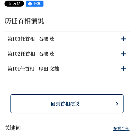
如今，彻底摆脱通缩的历史机性遇摆在我们面前。劳资谈判
（春斗）的结果，涨薪幅度大幅高于去年，一股强有力的涨
历任首相演说
薪势头正在形成，劳资双方的涨薪举措正在发生巨大变化。
设备投资达到历史最高水平，采取进攻态势的企业不断增
第103任首相
石破 茂
打
关
加，海外企业也相继在日本开展大型战略投资。股价维持在
开
闭
历史最高位，发挥主导作用的是对变革给予高度评价的市
第102任首相
石破 茂
打
关
场、以及纷纷开始新NISA（小额投资免税制度）投资的个
开
闭
人投资者。目睹上述变革势头，甚至有意见认为可以宣布日
第101任首相
岸田 文雄
打
关
本已经摆脱通缩。
开
闭
然而，我国摆脱通缩的道路还在途中。能否抓住走出通缩的
机会，或是倒退，取决于今后如何应对。能否把一个富足的
日本传承给下一代，我们正处于数十年一次的紧要关头。这
回到首相演说
就是我对经济现状的基本认识。
正因为此，政府决定除了春季开始实施的涨薪以外，还将从
关键词
查看全部
6月份起实施每人4万日元的个人所得税和住民税的减税措