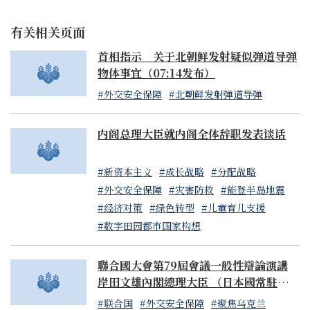
施，保障一定的可支配收入。官民携手，使可支配收入的增
加切实高于物价涨幅，让国民真正享受到实惠。
有关相关页面
首相指示 关于北朝鲜发射疑似弹道导弹
要让涨薪理所当然的上升意识渗透并扎根于整个社会。要实
物体事宜（07:14发布）
现涨价与涨薪的良性循环，迈入新的经济阶段，最为关键的
是强化供职员工占全社会总数七成的中小企业的涨薪和盈利
#外交安全保障
#北朝鲜发射弹道导弹
能力。政府将全力采取综合且多方面的措施。
内阁总理大臣就内阁全体辞职发表谈话
第一，适当的价格转嫁。在供应链中，盈利的不能仅仅是大
型企业，也要让中小企业获得适当的利润分配。为此，要想
#新资本主义
#成长战略
#分配战略
方设法适当转嫁劳务费。
#外交安全保障
#灾害防救
#能登半岛地震
#经济对策
#绿色转型
#儿童育儿支援
首先，要严厉处置妨碍涨薪、违反分包法的行为。仅1月份
#数字田园都市国家构想
就有8家企业因违反分包法而接受劝告。我们将严格执行分
包法实施标准，加大执行力度。
聯合國大會第79屆會議一般性辯論演講
岸田文雄內閣總理大臣 （日本國常駐聯合
关于反垄断法，3月份，公平交易委员会十分罕见地公布了
國代表山崎和之大使代讀）
没有采取充分举措的10家企业的名称。政府接到该委员会的
#联合国
#外交安全保障
#聚焦乌克兰