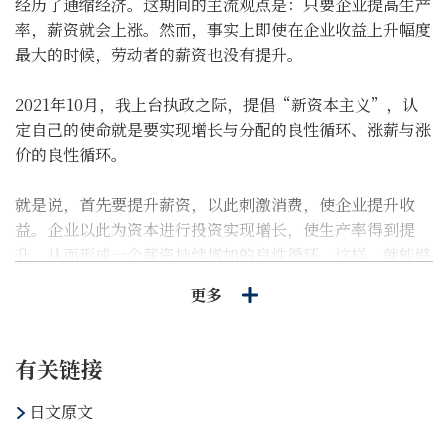
经历了通缩经济。这期间的主流观点是：只要企业提高生产
率，薪资就会上涨。然而，事实上即使在企业收益上升幅度
最大的时候，劳动者的薪资也没有提升。
2021年10月，我上台执政之际，提倡“新资本主义”，认
定自己的使命就是要实现增长与分配的良性循环、涨薪与涨
价的良性循环。
就是说，首先要提升薪资，以此刺激消费，使企业提升收
益。企业以此为资本进行投资实现增长，使生产率得到提
升，从而形成一个薪资持续增加的良性循环。这样，就能够
实现从下降型经济向增长型经济的新阶段转变。
更多
为此，必须消除长期以来挥之不去的通缩心理，一鼓作气使
整个社会形成涨薪理所当然的意识。怀着这一坚定的信念，
有关链接
为实现收入与增长的良性循环，果断采取了同步推进涨薪、
设备投资、以及鼓励初创企业和创新的措施。并锲而不舍地
日文原文
呼吁开展与时俱进的新的官民合作。