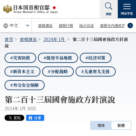
网站导览
搜索
首相演说
首相行程
指示谈话
首相与内阁成员
首页
首相演说
2024年 1月
第二百十三屆國會施政方針演
說
#灾害防救
#能登半岛地震
#经济对策
#新资本主义
#分配战略
#儿童育儿支援
#外交安全保障
第二百十三屆國會施政方針演說
2024年 1月 30日
简体
繁體