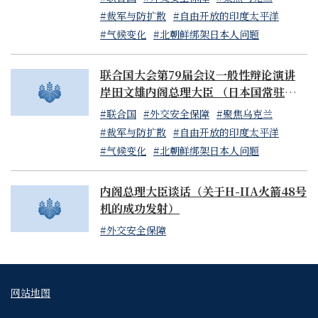
同點是，日本傳統的羈絆之力，與數位化、初創企業、官民
#裁军与防扩散
#自由开放的印度太平洋
合作、資源循環等新時代元素結合，升級為新的日本力量。
#气候变化
#北朝鲜绑架日本人问题
2. 感受成果的一年
联合国大会第79届会议一般性辩论演讲
岸田文雄内阁总理大臣 （日本国常驻联合
不僅限於地震災區，日本經濟各領域都湧現新力量。今日，
国代表山崎和之大使代读）
#联合国
#外交安全保障
#聚焦乌克兰
岸田政府上台已逾兩年四月。我們決心摒棄持續30年的成本
#裁军与防扩散
#自由开放的印度太平洋
削減經濟模式，致力於透過新型公私合作解決社會問題，推
#气候变化
#北朝鲜绑架日本人问题
動以工資增長和投資為驅動的新資本主義，使日本邁向更大
步伐。
内阁总理大臣谈话（关于H-IIA火箭48号
机的成功发射）
工資增長、資本投資和股票價格均達30年來最高水平，處處
#外交安全保障
可見日本經濟正步入新階段。現今，我們有望徹底擺脫長期
通貨緊縮，轉向活力十足的增長型經濟。必須抓住這機遇，
勿再回頭。這正是堅定政治決心之時。在國會集合的各位議
員們，讓我們在2024年實現已取得的成就，確保國民能夠
网站地图
切實感受到這些成果。日本面臨地震災害應對、通貨緊縮克