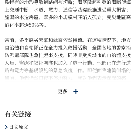
島特有的地形導致道路網被切斷；海底隆起引發的海嘯使海
上交通中斷；水道、電力、通信等基礎設施遭受重大損害；
脆弱的木造房屋、眾多的小規模村莊陷入孤立；受災地區高
齡化率超過50％等。
當前，冬季惡劣天氣和餘震依然持續。在這種情況下，地方
自治體和自衛隊正在全力投入救援活動，全國各地的警察消
防派遣部隊也急忙趕來支援，同時非受災城市的自治體支援
人員、醫療和福祉團隊也加入了這一行動。他們正在進行道
路和電力等基礎設施的緊急恢復工作。即便面臨建築倒塌的
風險，他們仍然日夜不停地努力。我對他們表示深深的感
謝。
更多
即使在如此嚴峻的情況下，災民們和參與支援的所有人展現
出了非凡的力量，這歸功於他們之間深厚的情感紐帶和有序
有关链接
的行動。災難發生後的混亂，透過有關人員的努力和合作逐
漸恢復了平靜。「能登連土地都是溫柔的」這個說法，向能
日文原文
登半島的人民表達了深深的敬意。他們對他人溫柔以待，而