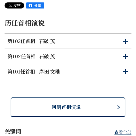
內心卻擁有非凡的堅強。
作為政府，我們將與災區地方政府同心協力，長期地支持災
历任首相演说
民的生活和生計。我們還將致力於減輕災民未來的不安和擔
憂，為保護災民的生命和健康，推進二次疏散的措施。為
此，政府將採取一切必要措施，哪怕這些措施是非常規的。
第103任首相
石破 茂
打
关
例如，我們已經修訂了去年底決定的2024年度政府預算，
开
闭
將應對地震的一般預備費用增加到一萬億日元。這是基於我
第102任首相
石破 茂
打
关
們不能因預算限制而猶豫應對災害的考慮。未來，對災區的
开
闭
支援將逐步轉變。政府將不間斷地提供支援，堅持盡一切所
第101任首相
岸田 文雄
打
关
能的原則，全力以赴地投入。
开
闭
作為總負責人，我將新設能登半島地震恢復重建支援總部。
我們將穩步實施旨在支持災民生活和生計的政策包，包括支
回到首相演说
持災民返回故土，我決心負責地致力於災區的重生。最近我
視察了災區，訪問了輪島市、珠洲市的避難所。我直接聽到
了災民們所承受的巨大困難和各種不安。我還聽到了在考慮
关键词
災民支援和重建政策方向時有參考價值的寶貴意見。
查看全部