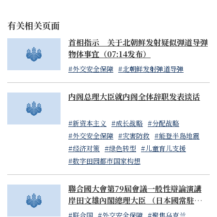
另一方面，我對許多在過去的災害應對中沒有出現過的新舉
有关相关页面
措產生了深刻印象。在災區的道路被切斷、機場無法使用的
情況下，官民合作的一體化物流系統開始運作。在物資支援
首相指示 关于北朝鲜发射疑似弹道导弹
的運輸中，自衛隊的直升機從城市部分向海上空運物資，然
物体事宜（07:14发布）
後由民間物流公司在自家倉庫接貨，分割成小包裹後用卡車
#外交安全保障
#北朝鲜发射弹道导弹
運送，最後由自衛隊員背負重達40公斤的物資步行送達交通
網絡中斷的疏散點。
内阁总理大臣就内阁全体辞职发表谈话
來自民間企業的支援也眾多。擁有循環過濾並再利用生活用
#新资本主义
#成长战略
#分配战略
水技術的初創公司，提供了在斷水期間也可使用的熱水淋浴
#外交安全保障
#灾害防救
#能登半岛地震
設備。這家企業在非洲和中東地區提供水循環過濾系統的業
#经济对策
#绿色转型
#儿童育儿支援
務。停電或斷水期間也能使用的移動廁所拖車也被送往災
#数字田园都市国家构想
區。
在孤立集落的救援中，自衛隊的救援行動與醫藥品運送、從
聯合國大會第79屆會議一般性辯論演講
空中調查災情、透過無線中繼進行手機網絡緊急恢復等，使
岸田文雄內閣總理大臣 （日本國常駐聯合
用無人機進行的災害救助活動得以全面展開。這些活動的共
國代表山崎和之大使代讀）
#联合国
#外交安全保障
#聚焦乌克兰