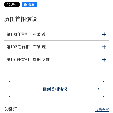
作为政府，我们将与灾区地方政府同心协力，长期地支持灾
民的生活和生计。我们还将致力于减轻灾民未来的不安和担
历任首相演说
忧，为保护灾民的生命和健康，推进二次疏散的措施。为
此，政府将采取一切必要措施，哪怕这些措施是非常规的。
例如，我们已经修订了去年底决定的2024年度政府预算，
第103任首相
石破 茂
打
关
将应对地震的一般预备费用增加到一万亿日元。这是基于我
开
闭
们不能因预算限制而犹豫应对灾害的考虑。未来，对灾区的
第102任首相
石破 茂
打
关
支持将逐步转变。政府将不间断地提供支持，坚持尽一切所
开
闭
能的原则，全力以赴地投入。
第101任首相
岸田 文雄
打
关
开
闭
作为总负责人，我将新设能登半岛地震恢复重建支援总部。
我们将稳步实施旨在支持灾民生活和生计的政策包，包括支
持灾民返回故土，我决心负责地致力于灾区的重生。最近我
回到首相演说
视察了灾区，访问了轮岛市、珠洲市的避难所。我直接听到
了灾民们所承受的巨大困难和各种不安。我还听到了在考虑
灾民支援和重建政策方向时有参考价值的宝贵意见。
关键词
查看全部