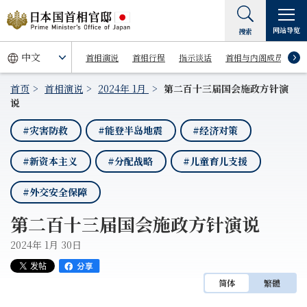
网站导览
搜索
首相演说
首相行程
指示谈话
首相与内阁成员
首页
首相演说
2024年 1月
第二百十三届国会施政方针演
说
#灾害防救
#能登半岛地震
#经济对策
#新资本主义
#分配战略
#儿童育儿支援
#外交安全保障
第二百十三届国会施政方针演说
2024年 1月 30日
简体
繁體