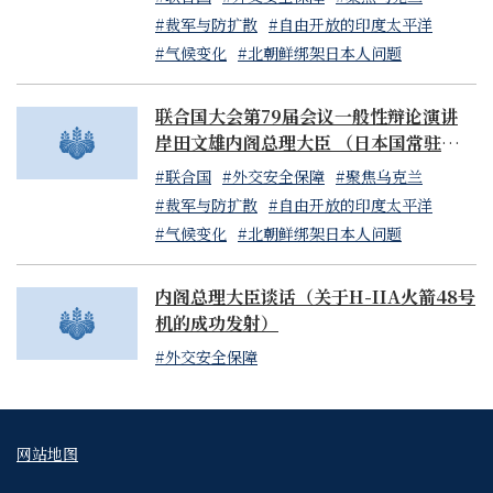
合作、资源循环等新时代元素结合，升级为新的日本力量。
#裁军与防扩散
#自由开放的印度太平洋
#气候变化
#北朝鲜绑架日本人问题
2. 感受成果的一年
联合国大会第79届会议一般性辩论演讲
不仅限于地震灾区，日本经济各领域都涌现新力量。今日，
岸田文雄内阁总理大臣 （日本国常驻联合
岸田政府上台已逾两年四月。我们决心摒弃持续30年的成本
国代表山崎和之大使代读）
#联合国
#外交安全保障
#聚焦乌克兰
削减经济模式，致力于通过新型公私合作解决社会问题，推
#裁军与防扩散
#自由开放的印度太平洋
动以工资增长和投资为驱动的新资本主义，使日本迈向更大
#气候变化
#北朝鲜绑架日本人问题
步伐。
内阁总理大臣谈话（关于H-IIA火箭48号
工资增长、资本投资和股票价格均达30年来最高水平，处处
机的成功发射）
可见日本经济正步入新阶段。现今，我们有望彻底摆脱长期
#外交安全保障
通货紧缩，转向活力十足的增长型经济。必须抓住这机遇，
勿再回头。这正是坚定政治决心之时。在国会集合的各位议
员们，让我们在2024年实现已取得的成就，确保国民能够
切实感受到这些成果。
网站地图