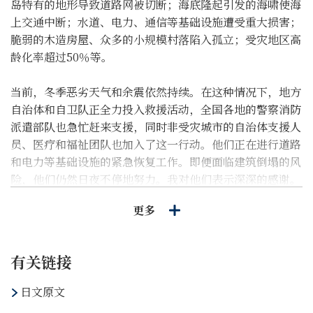
岛特有的地形导致道路网被切断；海底隆起引发的海啸使海
上交通中断；水道、电力、通信等基础设施遭受重大损害；
脆弱的木造房屋、众多的小规模村落陷入孤立；受灾地区高
龄化率超过50％等。
当前，冬季恶劣天气和余震依然持续。在这种情况下，地方
自治体和自卫队正全力投入救援活动，全国各地的警察消防
派遣部队也急忙赶来支援，同时非受灾城市的自治体支援人
员、医疗和福祉团队也加入了这一行动。他们正在进行道路
和电力等基础设施的紧急恢复工作。即便面临建筑倒塌的风
险，他们仍然日夜不停地努力。我对他们表示深深的感谢。
更多
即使在如此严峻的情况下，灾民们和参与支援的所有人展现
出了非凡的力量，这归功于他们之间深厚的情感纽带和有序
的行动。灾难发生后的混乱，通过有关人员的努力和合作逐
有关链接
渐恢复了平静。「能登连土地都是温柔的」这个说法，向能
登半岛的人民表达了深深的敬意。他们对他人温柔以待，而
日文原文
内心却拥有非凡的坚强。