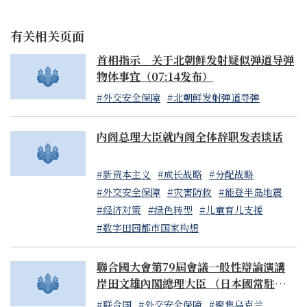
另一方面，我对许多在过去的灾害应对中没有出现过的新举
措产生了深刻印象。在灾区的道路被切断、机场无法使用的
有关相关页面
情况下，官民合作的一体化物流系统开始运作。在物资支援
的运输中，自卫队的直升机从城市部分向海上空运物资，然
首相指示 关于北朝鲜发射疑似弹道导弹
后由民间物流公司在自家仓库接货，分割成小包裹后用卡车
物体事宜（07:14发布）
运送，最后由自卫队员背负重达40公斤的物资步行送达交通
#外交安全保障
#北朝鲜发射弹道导弹
网络中断的疏散点。
内阁总理大臣就内阁全体辞职发表谈话
来自民间企业的支援也众多。拥有循环过滤并再利用生活用
水技术的初创公司，提供了在断水期间也可使用的热水淋浴
#新资本主义
#成长战略
#分配战略
设备。这家企业在非洲和中东地区提供水循环过滤系统的业
#外交安全保障
#灾害防救
#能登半岛地震
务。停电或断水期间也能使用的移动厕所拖车也被送往灾
#经济对策
#绿色转型
#儿童育儿支援
区。
#数字田园都市国家构想
在孤立集落的救援中，自卫队的救援行动与医药品运送、从
空中调查灾情、通过无线中继进行手机网络紧急恢复等，使
聯合國大會第79屆會議一般性辯論演講
用无人机进行的灾害救助活动得以全面展开。这些活动的共
岸田文雄內閣總理大臣 （日本國常駐聯合
同点是，日本传统的羁绊之力，与数字化、初创企业、官民
國代表山崎和之大使代讀）
#联合国
#外交安全保障
#聚焦乌克兰