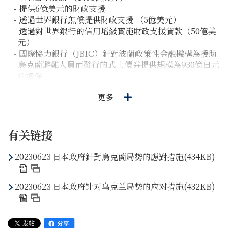
- 提供6億美元的財政支援
- 透過世界銀行無償提供財政支援 （5億美元）
- 透過對世界銀行的信用增級實施財政支援貸款（50億美
元）
- 國際協力銀行（JBIC）針對波蘭政策性金融機構為援助
烏克蘭避難人員而發行的武士債券提供規模為930億日元
的擔保
- 透過國際組織提供發電機及太陽能應急燈,以實施越冬支
更多
援（約257萬美元）。對烏克蘭國家警察提供 反光材料
及暖身貼（約55萬美元）。對烏克蘭提供能源領域的資
源（7000萬美元）
- 提供約1500台發電機（包括透過上述國際組織提供的發
有关链接
電機），其中包括「為烏克蘭民眾贈送發電機的越冬支
援倡議JAPAN」提供的4台發電機
20230623 日本政府針對烏克蘭局勢的應對措施(434KB)
- 提供地雷和未爆彈對策的支援，包括與柬埔寨合作開展
對烏克蘭國家緊急事務局 職員的培訓
20230623 日本政府针对乌克兰局势的应对措施(432KB)
- 向烏克蘭公共廣播公司（Public Broadcasting
Company of Ukraine （PBC））提供廣播電視器材設
備，實施赴日培訓和技術轉讓
- 分發種子以恢復農業生產力，實施赴日培訓和技術轉讓