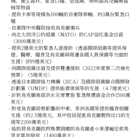
機、衛生器材、緊急口糧、望遠鏡、照明器具及醫療器
械等物資
- 提供卡車等規模為100輛的自衛隊車輛、約3萬份緊急口
糧
- 自衛隊中央醫院接收烏克蘭傷兵
- 向北大西洋公約組織（NATO）的CAP信托基金出資
（3000萬美元）
- 提供2億美元的緊急人道援助（透過國際組織等提供保
健、醫療、糧食及烏克蘭與周邊各國人員保護等方面的
支援）(約9億美元)
- 向國際組織出資及提供雙邊援助（2022年度第二次補充
預算）（5億美元）
- 透過日本國際協力機構（JICA）及國際組織聯合國開發
計劃署（UNDP）提供能源領域等的支援 （4.7億美元）
- 針對烏克蘭南部洪水災害實施 緊急無償資金合作(500萬
美元）
- 對受烏克蘭局勢影響的中東、非洲各國等提供糧食相關
支援（約2.5億美元。其中包括促進烏克蘭穀物出口的支
援等2200萬美元）
- 協助將烏克蘭政府無償捐贈的烏克蘭產小麥運輸至索馬
里並當地發放 （1400萬美元）