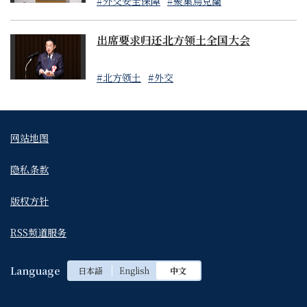
#外交安全保障
#聚集烏克蘭
際協議的管製清單品種、半導體等通用產品、煉油設備
等有助於增強俄羅斯產業基礎的產品以實施制裁
- 在能源領域降低對俄羅斯的依賴，包括分階段減少或禁
出席要求归还北方领土全国大会
止從俄羅斯進口煤炭和石油
#北方领土
#外交
入境措施
- 停止向俄羅斯相關人員發放日本入境簽證
白俄羅斯
网站地图
- 凍結4家金融機構（白俄羅斯農工銀行、Bank Dabrabyt
、白俄羅斯共和國開發銀行、Belinvestbank）及其子公
隐私条款
司在日本國內的資產
- 停止向白俄羅斯相關人員發放日本入境簽證
版权方针
- 對包括盧卡申科總統在內的白俄羅斯相關人員實施資產
凍結等制裁
RSS频道服务
- 禁止向白俄羅斯軍事相關團體出口，禁止向白俄羅斯出
口基於國際協議的管製清單品種、半導體等通用產品以
Language
日本語
English
中文
實施制裁