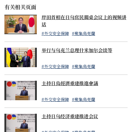
斯銀行、俄羅斯外貿銀行、Sovcombank、
有关相关页面
Novicombank、開放銀行、莫斯科信貸銀行、
Rosselkhozbank）及其子公司在日本國內的資產
岸田首相在日乌官民圆桌会议上的视频讲
- 參與將俄羅斯特定銀行剔除出環球銀行金融電信協會
话
（SWIFT）以及將俄羅斯從國際金融體系和世界經濟中
#外交安全保障
#聚集烏克蘭
分離出去的措施
- 禁止俄羅斯政府在我國發行並流通新的主權債券。同
時，將已經被禁止在日本發行證券的俄羅斯特定銀行所
举行与乌克兰总理什米加尔会谈等
發行之償還期限較短的證券也列為制裁對象
- 導入禁止向俄羅斯進行新投資的措施
#外交安全保障
#聚集烏克蘭
- 禁止對俄羅斯提供部分服務（信托、會計及審計、經營
咨詢、建築、工程技術），對俄羅斯產石油設定價格上
限（禁止對超出價格上限的價格交易的俄羅斯產原油和
主持日烏經濟重建推進會議
石油產品進行進口及提供海上運輸等相關服務）
#外交安全保障
#聚集烏克蘭
貿易措施
- 取消「最惠國待遇」
- 禁止從俄羅斯進口機械類、部分木材、伏特加等
主持日乌经济重建推进会议
- 禁止向俄羅斯出口奢侈品
- 禁止向俄羅斯軍事相關團體出口，禁止向俄出口基於國