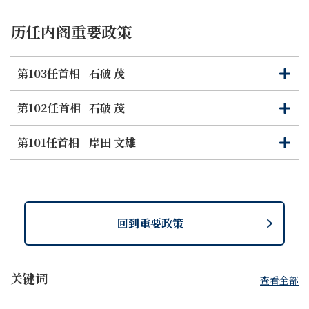
- 基於東日本大地震的經驗和知識 ，實施瓦礫處理培訓和
技術轉讓
历任内阁重要政策
- 向烏克蘭提供債務救助（暫緩償債方式：約78億日元，
約合7000萬美元）
- 批准在日烏克蘭人希望延長在日停留期限的申請
第103任首相
石破 茂
打
关
- 接收烏克蘭避難人員入境日本
开
闭
- 向避難人員提供物資支援、啟用自衛隊飛機協助運送聯
第102任首相
石破 茂
打
关
合國難民署（UNHCR）人道主義救援物資、在醫療保
开
闭
健等領域提供人力協助
第101任首相
岸田 文雄
打
关
开
闭
金融措施
- 阻止俄羅斯從包括國際貨幣基金組織（IMF）、世界銀
行、歐洲復興開發銀行在內的主要多邊金融機構獲得融
資
回到重要政策
- 採取措施防止俄羅斯利用數字資產逃避制裁
- 限制與俄羅斯中央銀行的交易
- 對包括普京總統在內的俄羅斯政府相關人員、俄羅斯寡
頭財閥等實施資產凍結等制裁
关键词
查看全部
- 凍結11家金融機構（俄羅斯聯邦儲蓄銀行、俄羅斯阿爾
法銀行、俄羅斯對外經濟銀行、俄羅斯軍事銀行、俄羅